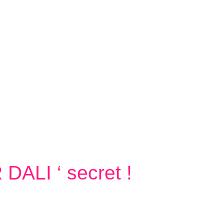
WORKS
PIKNETART
CONTACT
ALI ‘ secret !