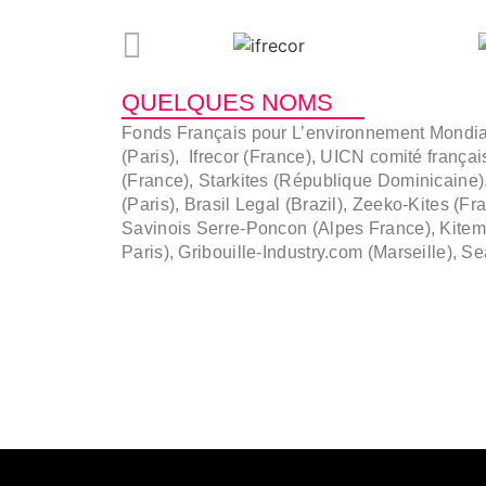
QUELQUES NOMS
Fonds Français pour L’environnement Mondi
(Paris),
Ifrecor (France), UICN comité français
(France), Starkites (République Dominicaine),
(Paris), Brasil Legal (Brazil), Zeeko-Kites (F
Savinois Serre-Poncon (Alpes France), Kitemo
Paris), Gribouille-Industry.com (Marseille), S