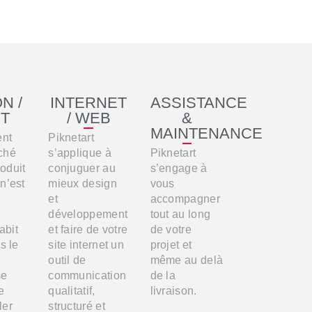
N /
INTERNET
ASSISTANCE
NT
/ WEB
&
MAINTENANCE
ent
Piknetart
ché
s’applique à
Piknetart
oduit
conjuguer au
s’engage à
 n’est
mieux design
vous
et
accompagner
développement
tout au long
abit
et faire de votre
de votre
rs le
site internet un
projet et
outil de
même au delà
se
communication
de la
e
qualitatif,
livraison.
ler
structuré et