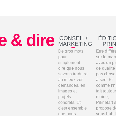
e & dire
CONSEIL /
ÉDITIO
MARKETING
PRI
De gros mots
Être différ
pour
sur le mar
simplement
avec un pr
dire que nous
de qualité
savons traduire
pas chose
au mieux vos
aisée. Et
demandes, en
comme l’h
images et
fait toujou
projets
moine,
concrets. Et,
Piknetart 
c’est ensemble
propose d
que nous
vous habil